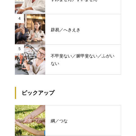
4
辟易／へきえき
5
不甲斐ない／腑甲斐ない／ふがい
ない
ピックアップ
綱／つな