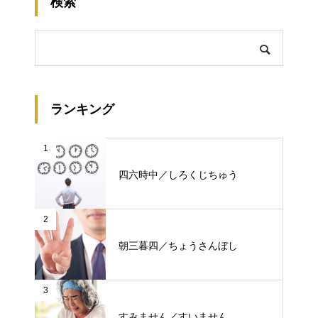
検索
ランキング
1
四六時中／しろくじちゅう
2
朝三暮四／ちょうさんぼし
3
すみません／すいません