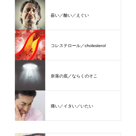
蘞い／醶い／えぐい
コレステロール／cholesterol
奈落の底／ならくのそこ
痛い／イタい／いたい