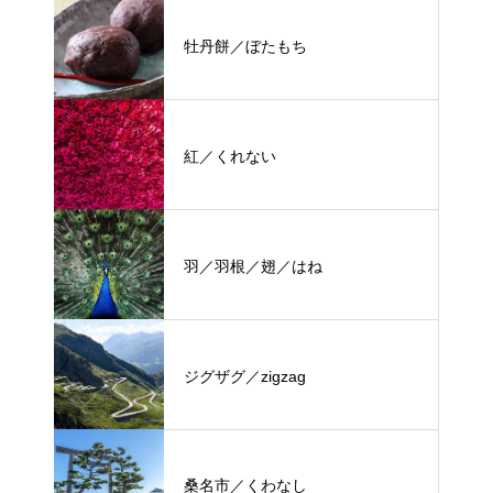
牡丹餅／ぼたもち
紅／くれない
羽／羽根／翅／はね
ジグザグ／zigzag
桑名市／くわなし