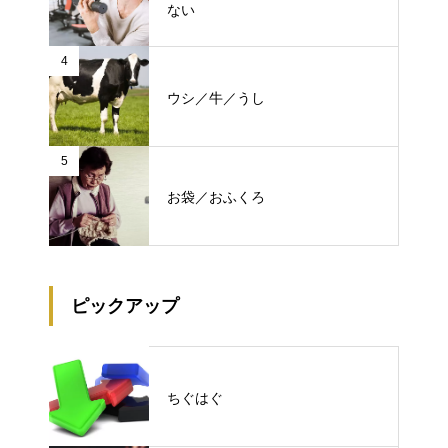
ない
4
ウシ／牛／うし
5
お袋／おふくろ
ピックアップ
ちぐはぐ