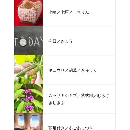
七輪／七厘／しちりん
今日／きょう
キュウリ／胡瓜／きゅうり
ムラサキシキブ／紫式部／むらさ
きしきぶ
顎足付き／あごあしつき