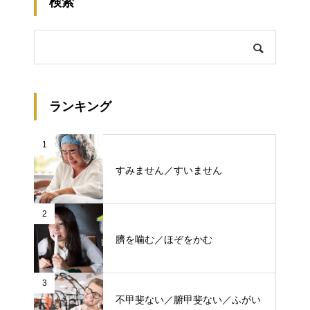
検索
ランキング
1
すみません／すいません
2
臍を噛む／ほぞをかむ
3
不甲斐ない／腑甲斐ない／ふがい