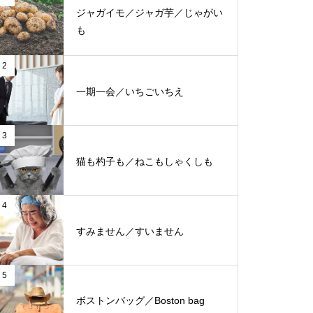
ジャガイモ／ジャガ芋／じゃがい
も
2
一期一会／いちごいちえ
3
猫も杓子も／ねこもしゃくしも
4
すみません／すいません
5
ボストンバッグ／Boston bag