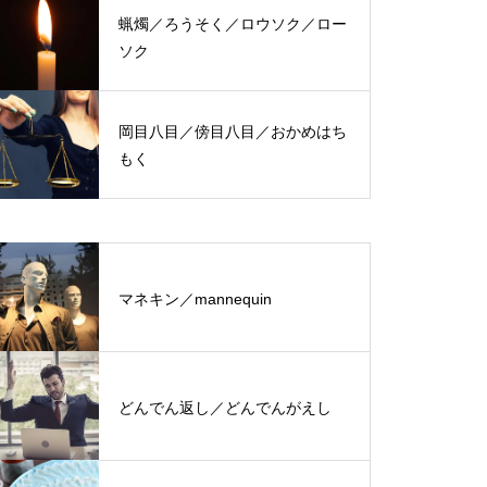
蝋燭／ろうそく／ロウソク／ロー
ソク
岡目八目／傍目八目／おかめはち
もく
マネキン／mannequin
どんでん返し／どんでんがえし