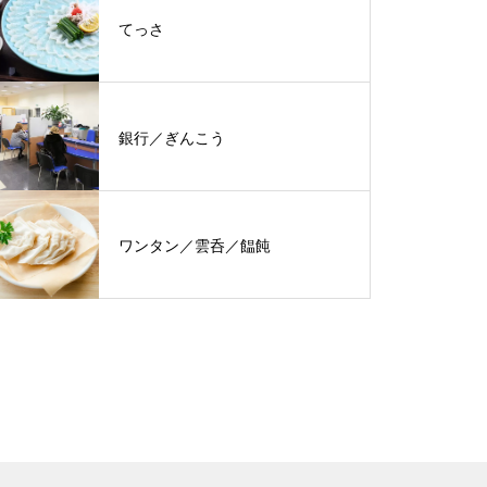
てっさ
銀行／ぎんこう
ワンタン／雲呑／饂飩