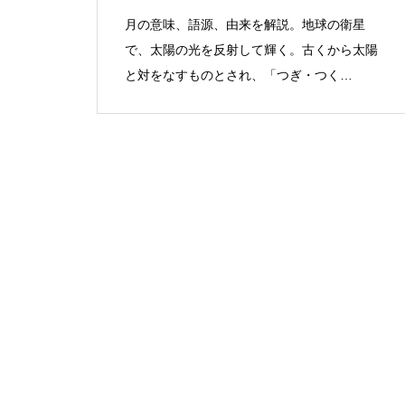
月の意味、語源、由来を解説。地球の衛星
で、太陽の光を反射して輝く。古くから太陽
と対をなすものとされ、「つぎ・つく
（次）」の説が有力。