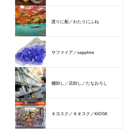
渡りに船／わたりにふね
サファイア／sapphire
棚卸し／店卸し／たなおろし
キヨスク／キオスク／KIOSK