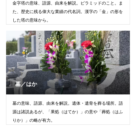
金字塔の意味、語源、由来を解説。ピラミッドのこと。ま
た、歴史に残る偉大な業績の代名詞。漢字の「金」の形を
した塔の意味から。
墓／はか
墓の意味、語源、由来を解説。遺体・遺骨を葬る場所。語
源は諸説あるが、「果処（はてか）」の意や「葬処（はふ
りか）」の略が有力。