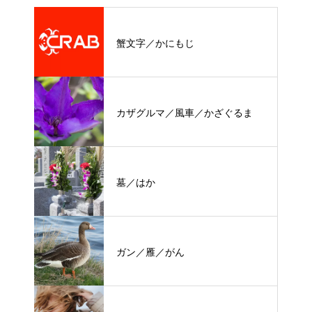
蟹文字／かにもじ
カザグルマ／風車／かざぐるま
墓／はか
ガン／雁／がん