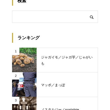
検索
ランキング
1
ジャガイモ／ジャガ芋／じゃがい
も
2
マッポ／まっぽ
3
ノスタルジー／nostalgie