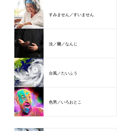
すみません／すいません
汝／爾／なんじ
台風／たいふう
色男／いろおとこ