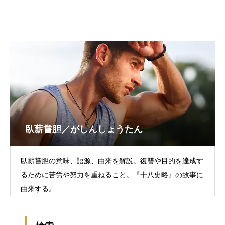
臥薪嘗胆／がしんしょうたん
臥薪嘗胆の意味、語源、由来を解説。復讐や目的を達成す
るために苦労や努力を重ねること。『十八史略』の故事に
由来する。