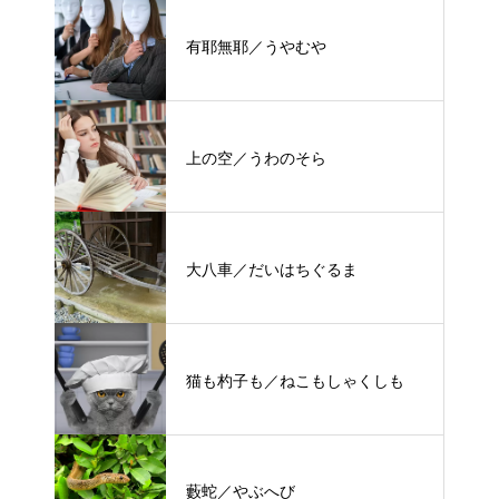
有耶無耶／うやむや
上の空／うわのそら
大八車／だいはちぐるま
猫も杓子も／ねこもしゃくしも
藪蛇／やぶへび