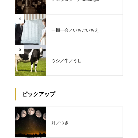
4
一期一会／いちごいちえ
5
ウシ／牛／うし
ピックアップ
月／つき