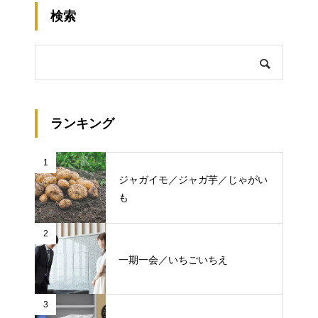
検索
ランキング
1
ジャガイモ／ジャガ芋／じゃがい
も
2
一期一会／いちごいちえ
3