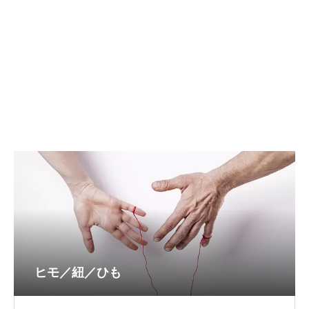
ヒモ／紐／ひも