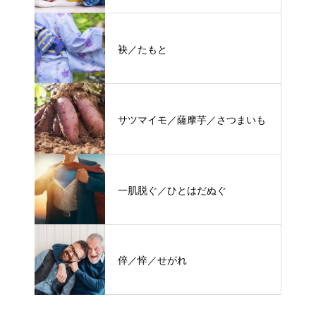
袂／たもと
サツマイモ／薩摩芋／さつまいも
一肌脱ぐ／ひとはだぬぐ
倅／悴／せがれ