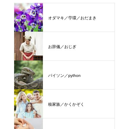
オダマキ／苧環／おだまき
お辞儀／おじぎ
パイソン／python
核家族／かくかぞく