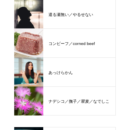
遣る瀬無い／やるせない
コンビーフ／corned beef
あっけらかん
ナデシコ／撫子／瞿麦／なでしこ