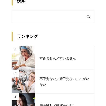
検索
ランキング
1
すみません／すいません
2
不甲斐ない／腑甲斐ない／ふがい
ない
3
臍を噛む／ほぞをかむ