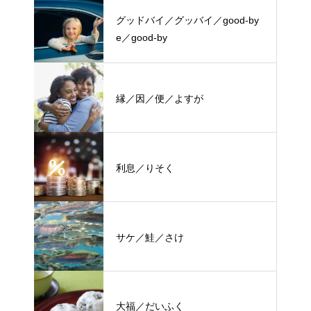
グッドバイ／グッバイ／good-by
e／good-by
縁／因／便／よすが
利息／りそく
サケ／鮭／さけ
大福／だいふく