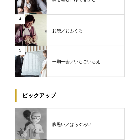
4
お袋／おふくろ
5
一期一会／いちごいちえ
ピックアップ
腹黒い／はらぐろい