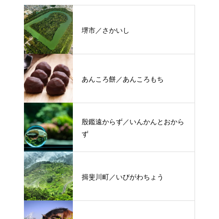
堺市／さかいし
あんころ餅／あんころもち
殷鑑遠からず／いんかんとおから
ず
揖斐川町／いびがわちょう