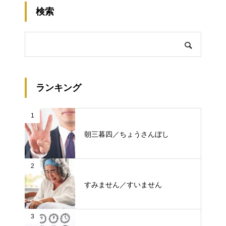
検索
ランキング
1
朝三暮四／ちょうさんぼし
2
すみません／すいません
3