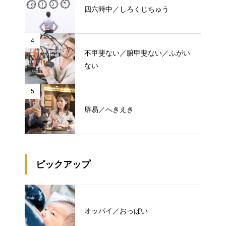
四六時中／しろくじちゅう
4
不甲斐ない／腑甲斐ない／ふがい
ない
5
辟易／へきえき
ピックアップ
オッパイ／おっぱい