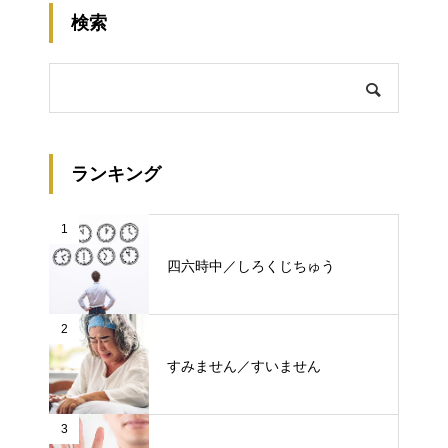
検索
ランキング
1
四六時中／しろくじちゅう
2
すみません／すいません
3