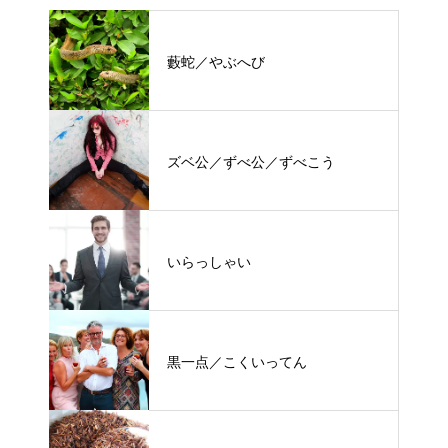
藪蛇／やぶへび
ズベ公／ずべ公／ずべこう
いらっしゃい
黒一点／こくいってん