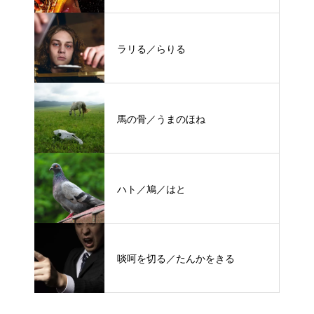
ラリる／らりる
馬の骨／うまのほね
ハト／鳩／はと
啖呵を切る／たんかをきる