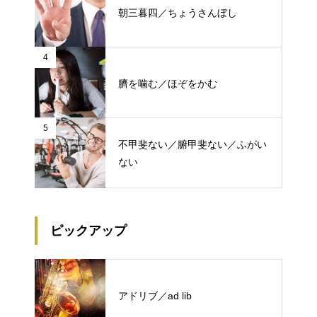
朝三暮四／ちょうさんぼし
4
臍を噛む／ほぞをかむ
5
不甲斐ない／腑甲斐ない／ふがい
ない
ピックアップ
アドリブ／ad lib