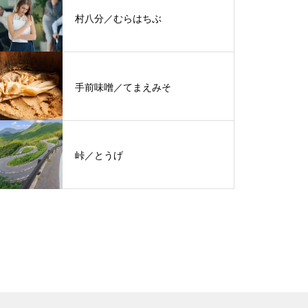
村八分／むらはちぶ
手前味噌／てまえみそ
峠／とうげ