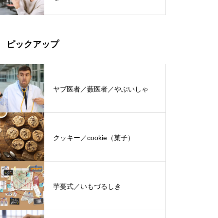
ピックアップ
ヤブ医者／藪医者／やぶいしゃ
クッキー／cookie（菓子）
芋蔓式／いもづるしき