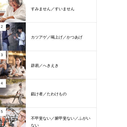
すみません／すいません
2
カツアゲ／喝上げ／かつあげ
3
辟易／へきえき
4
戯け者／たわけもの
5
不甲斐ない／腑甲斐ない／ふがい
ない