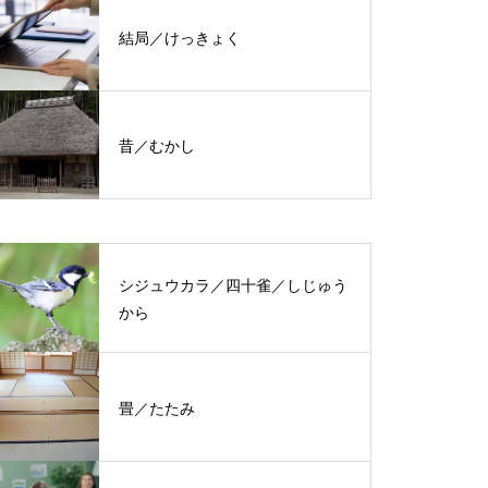
結局／けっきょく
昔／むかし
シジュウカラ／四十雀／しじゅう
から
畳／たたみ