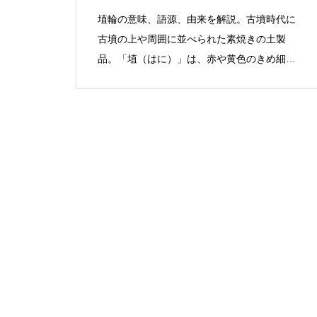
埴輪の意味、語源、由来を解説。古墳時代に
古墳の上や周囲に並べられた素焼きの土製
品。「埴（はに）」は、赤や黄色のきめ細か
い粘土のこと。