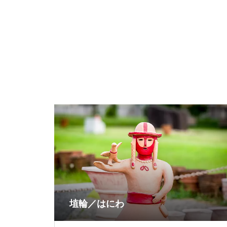
埴輪／はにわ