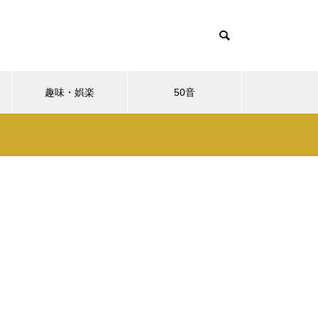
趣味・娯楽
50音