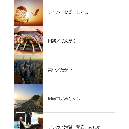
シャバ／娑婆／しゃば
田楽／でんがく
高い／たかい
阿南市／あなんし
アシカ／海驢／葦鹿／あしか