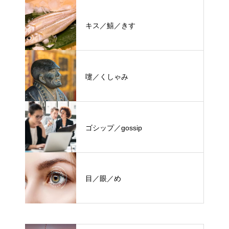
キス／鱚／きす
嚔／くしゃみ
ゴシップ／gossip
目／眼／め