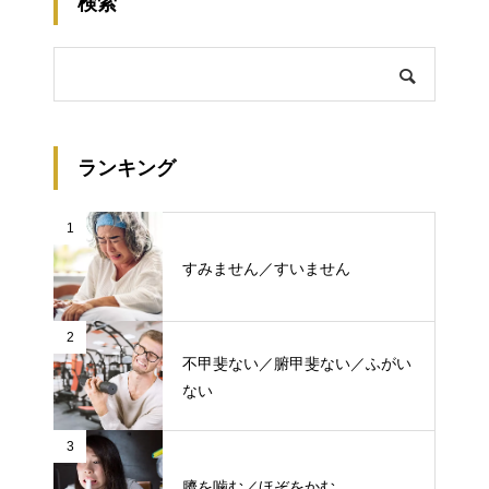
検索
ランキング
1
すみません／すいません
2
不甲斐ない／腑甲斐ない／ふがい
ない
3
臍を噛む／ほぞをかむ