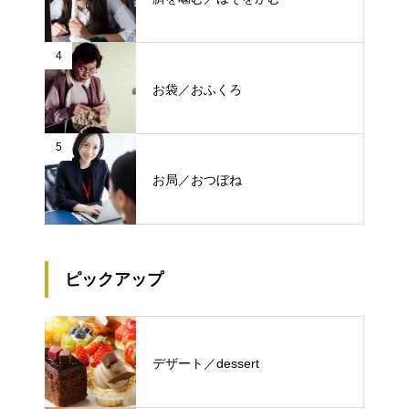
4
お袋／おふくろ
5
お局／おつぼね
ピックアップ
デザート／dessert