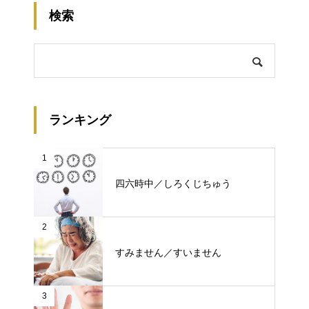
検索
ランキング
1
四六時中／しろくじちゅう
2
すみません／すいません
3