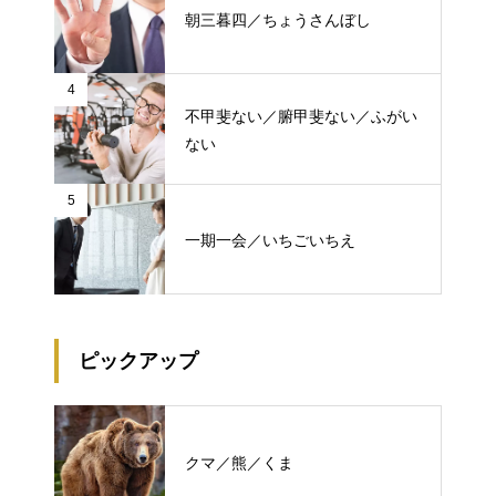
朝三暮四／ちょうさんぼし
4
不甲斐ない／腑甲斐ない／ふがい
ない
5
一期一会／いちごいちえ
ピックアップ
クマ／熊／くま