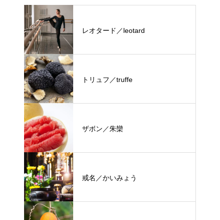
レオタード／leotard
トリュフ／truffe
ザボン／朱欒
戒名／かいみょう