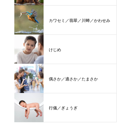
カワセミ／翡翠／川蝉／かわせみ
けじめ
偶さか／適さか／たまさか
行儀／ぎょうぎ