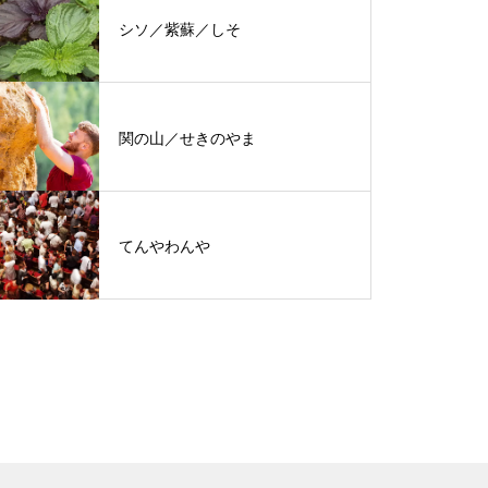
シソ／紫蘇／しそ
関の山／せきのやま
てんやわんや