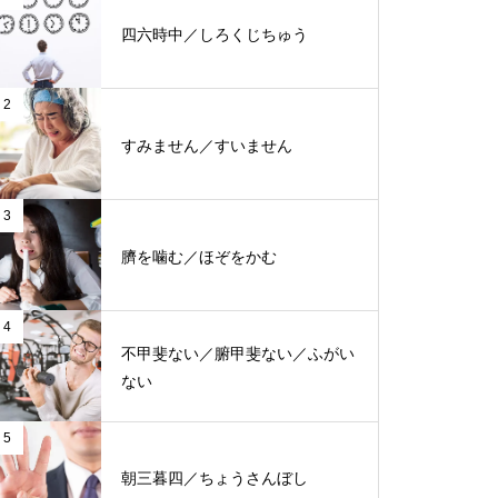
四六時中／しろくじちゅう
2
すみません／すいません
3
臍を噛む／ほぞをかむ
4
不甲斐ない／腑甲斐ない／ふがい
ない
5
朝三暮四／ちょうさんぼし