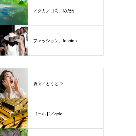
メダカ／目高／めだか
ファッション／fashion
唐突／とうとつ
ゴールド／gold