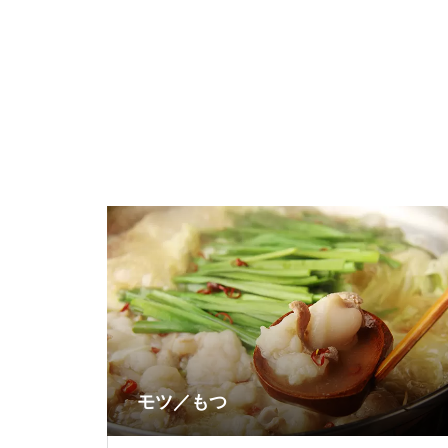
モツ／もつ