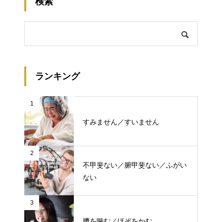
検索
ランキング
1
すみません／すいません
2
不甲斐ない／腑甲斐ない／ふがい
ない
3
臍を噛む／ほぞをかむ