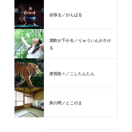
頑張る／がんばる
溜飲が下がる／りゅういんがさが
る
虎視眈々／こしたんたん
床の間／とこのま