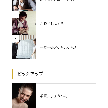
4
お袋／おふくろ
5
一期一会／いちごいちえ
ピックアップ
豹変／ひょうへん