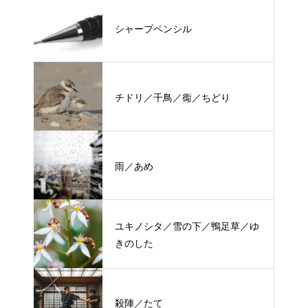
シャープペンシル
チドリ／千鳥／鵆／ちどり
雨／あめ
ユキノシタ／雪の下／鴨足草／ゆ
きのした
殺陣／たて