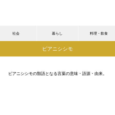
社会
暮らし
料理・飲食
ピアニシシモ
ピアニシシモの類語となる言葉の意味・語源・由来。