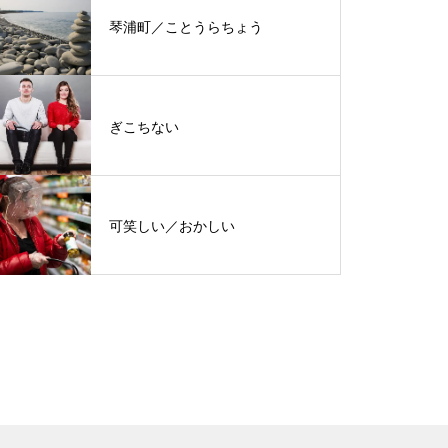
琴浦町／ことうらちょう
ぎこちない
可笑しい／おかしい