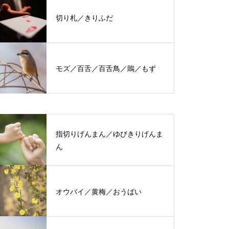
切り札／きりふだ
モズ／百舌／百舌鳥／鵙／もず
指切りげんまん／ゆびきりげんま
ん
オウバイ／黄梅／おうばい