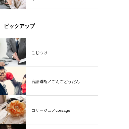
ピックアップ
こじつけ
言語道断／ごんごどうだん
コサージュ／corsage