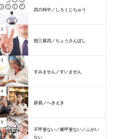
四六時中／しろくじちゅう
2
朝三暮四／ちょうさんぼし
3
すみません／すいません
4
辟易／へきえき
5
不甲斐ない／腑甲斐ない／ふがい
ない