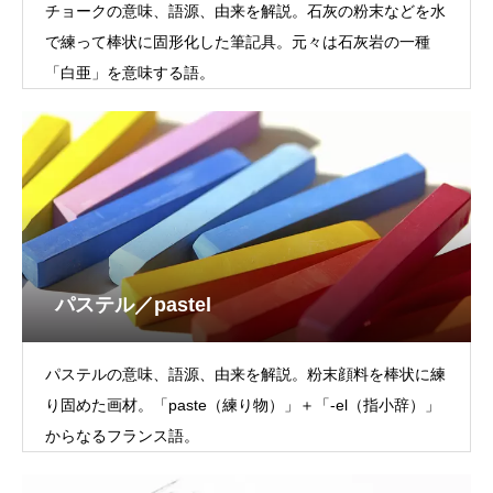
チョークの意味、語源、由来を解説。石灰の粉末などを水
で練って棒状に固形化した筆記具。元々は石灰岩の一種
「白亜」を意味する語。
パステル／pastel
パステルの意味、語源、由来を解説。粉末顔料を棒状に練
り固めた画材。「paste（練り物）」＋「-el（指小辞）」
からなるフランス語。