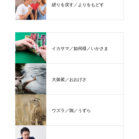
縒りを戻す／よりをもどす
イカサマ／如何様／いかさま
大袈裟／おおげさ
ウズラ／鶉／うずら