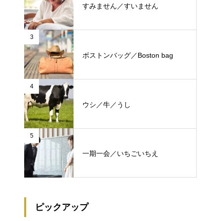
すみません／すいません
3
ボストンバッグ／Boston bag
4
ウシ／牛／うし
5
一期一会／いちごいちえ
ピックアップ