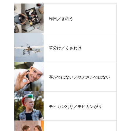
昨日／きのう
草分け／くさわけ
吝かではない／やぶさかではない
モヒカン刈り／モヒカンがり