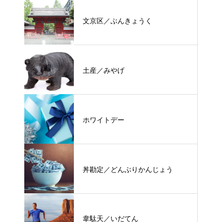
文京区／ぶんきょうく
土産／みやげ
ホワイトデー
丼勘定／どんぶりかんじょう
韋駄天／いだてん