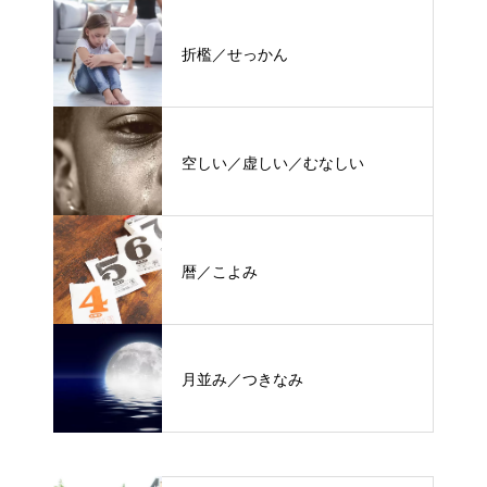
折檻／せっかん
空しい／虚しい／むなしい
暦／こよみ
月並み／つきなみ