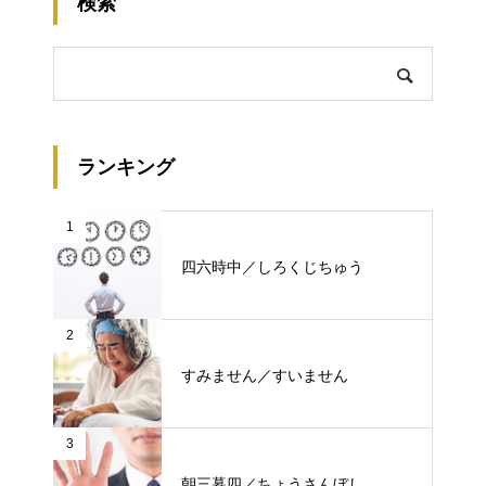
検索
ランキング
1
四六時中／しろくじちゅう
2
すみません／すいません
3
朝三暮四／ちょうさんぼし