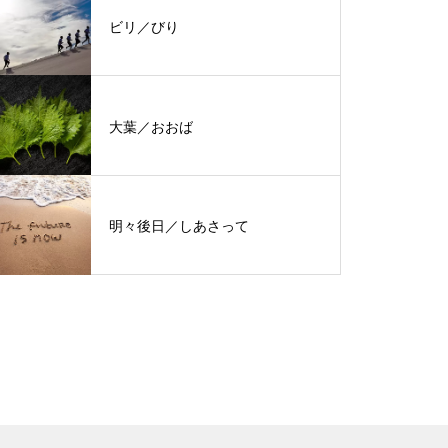
ビリ／びり
大葉／おおば
明々後日／しあさって