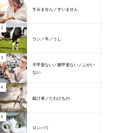
すみません／すいません
2
ウシ／牛／うし
3
不甲斐ない／腑甲斐ない／ふがい
ない
4
戯け者／たわけもの
5
ロンパリ