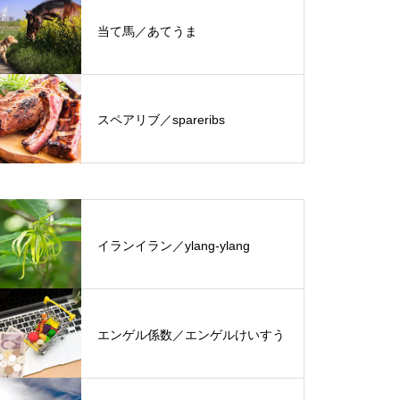
当て馬／あてうま
スペアリブ／spareribs
イランイラン／ylang-ylang
エンゲル係数／エンゲルけいすう