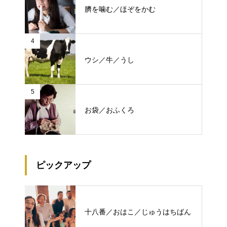
臍を噛む／ほぞをかむ
4
ウシ／牛／うし
5
お袋／おふくろ
ピックアップ
十八番／おはこ／じゅうはちばん