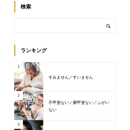
検索
ランキング
1
すみません／すいません
2
不甲斐ない／腑甲斐ない／ふがい
ない
3