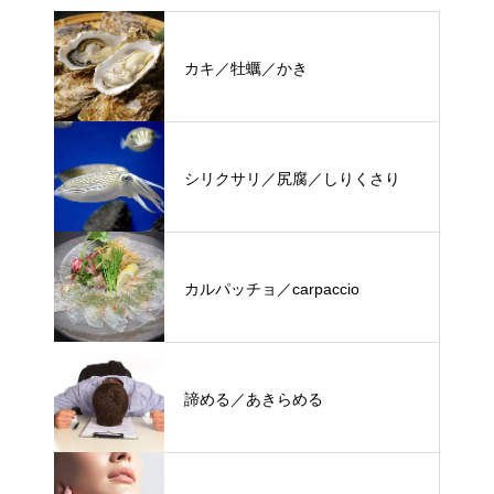
カキ／牡蠣／かき
シリクサリ／尻腐／しりくさり
カルパッチョ／carpaccio
諦める／あきらめる