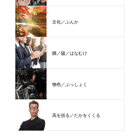
文化／ぶんか
餞／贐／はなむけ
物色／ぶっしょく
高を括る／たかをくくる