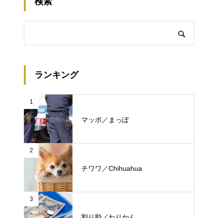
検索
ランキング
1
マッポ／まっぽ
2
チワワ／Chihuahua
3
割り勘／わりかん