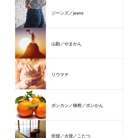
ジーンズ／jeans
山勘／やまかん
リウマチ
ポンカン／椪柑／ポンかん
炬燵／火燵／こたつ