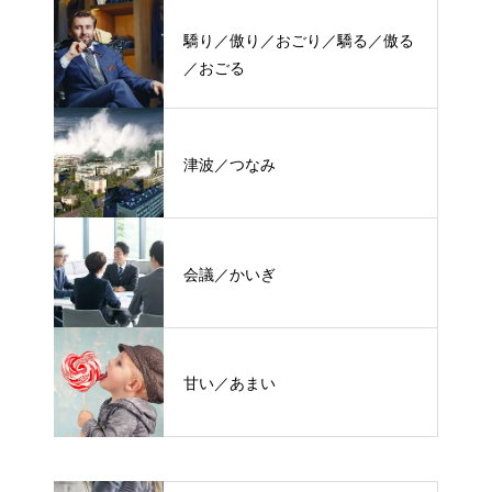
驕り／傲り／おごり／驕る／傲る
／おごる
津波／つなみ
会議／かいぎ
甘い／あまい