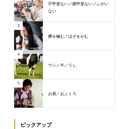
不甲斐ない／腑甲斐ない／ふがい
ない
3
臍を噛む／ほぞをかむ
4
ウシ／牛／うし
5
お袋／おふくろ
ピックアップ