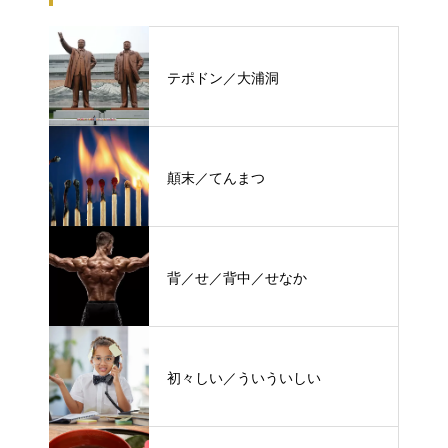
テポドン／大浦洞
顛末／てんまつ
背／せ／背中／せなか
初々しい／ういういしい