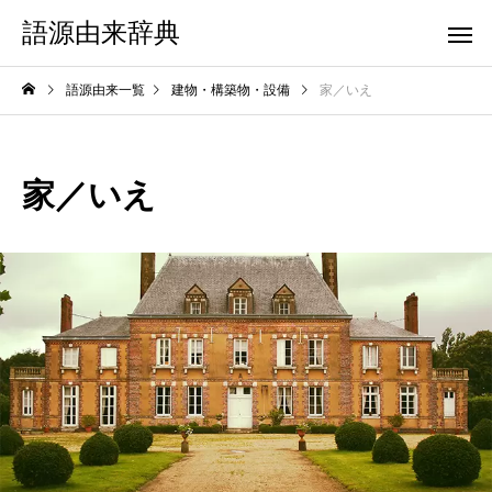
語源由来辞典
語源由来一覧
建物・構築物・設備
家／いえ
家／いえ