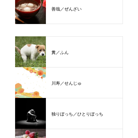
善哉／ぜんざい
糞／ふん
川寿／せんじゅ
独りぼっち／ひとりぼっち