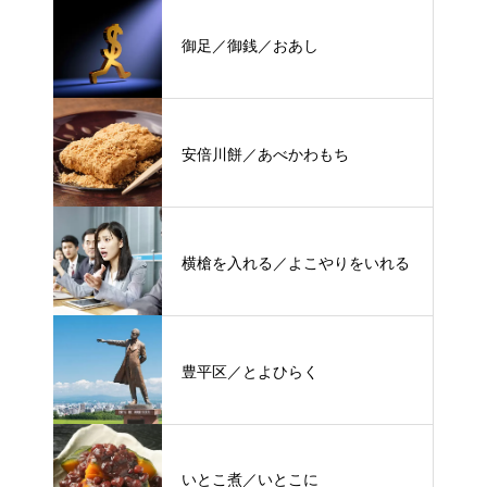
御足／御銭／おあし
安倍川餅／あべかわもち
横槍を入れる／よこやりをいれる
豊平区／とよひらく
いとこ煮／いとこに