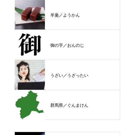
羊羹／ようかん
御の字／おんのじ
うざい／うざったい
群馬県／ぐんまけん