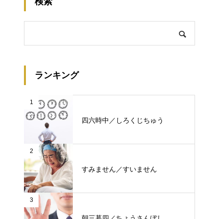
検索
ランキング
1
四六時中／しろくじちゅう
2
すみません／すいません
3
朝三暮四／ちょうさんぼし