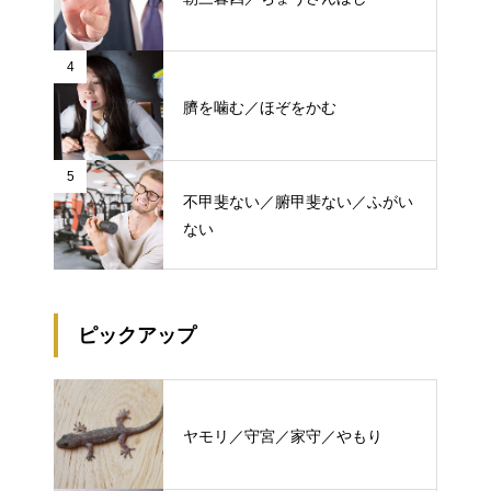
4
臍を噛む／ほぞをかむ
5
不甲斐ない／腑甲斐ない／ふがい
ない
ピックアップ
ヤモリ／守宮／家守／やもり