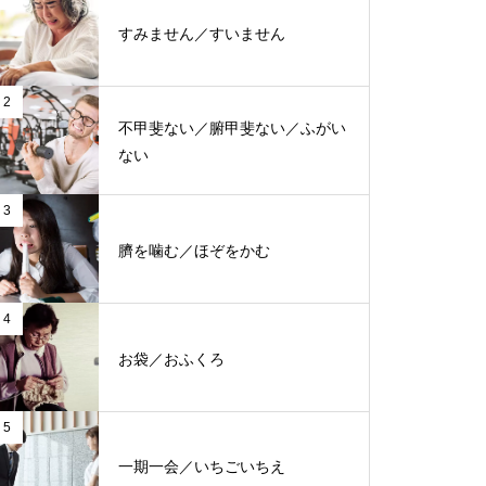
すみません／すいません
2
不甲斐ない／腑甲斐ない／ふがい
ない
3
臍を噛む／ほぞをかむ
4
お袋／おふくろ
5
一期一会／いちごいちえ