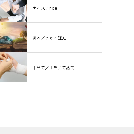
ナイス／nice
脚本／きゃくほん
手当て／手当／てあて