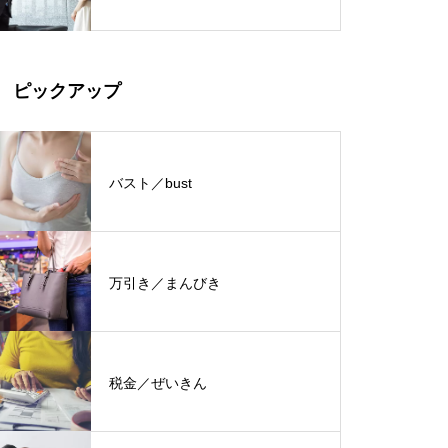
ピックアップ
バスト／bust
万引き／まんびき
税金／ぜいきん