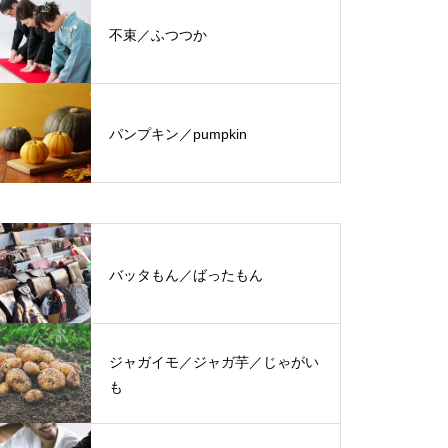
不束／ふつつか
パンプキン／pumpkin
バッタもん／ばったもん
ジャガイモ／ジャガ芋／じゃがい
も