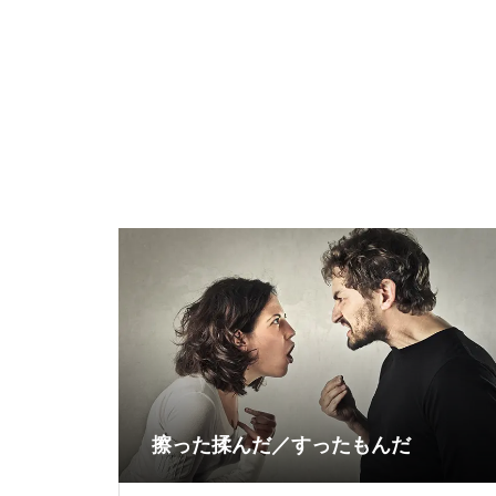
擦った揉んだ／すったもんだ