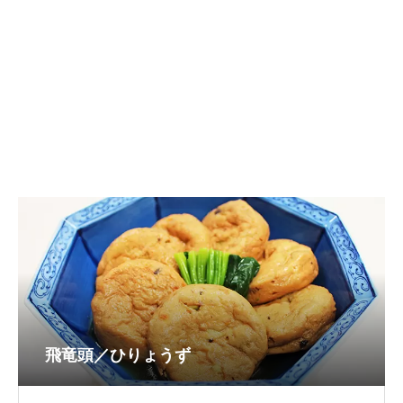
飛竜頭／ひりょうず