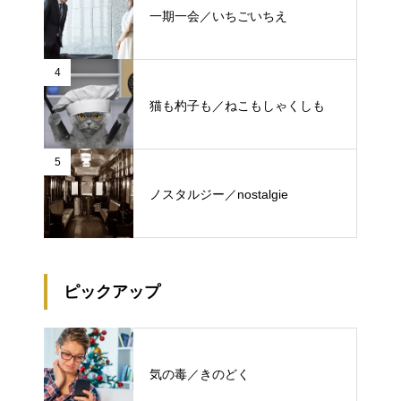
一期一会／いちごいちえ
4
猫も杓子も／ねこもしゃくしも
5
ノスタルジー／nostalgie
ピックアップ
気の毒／きのどく