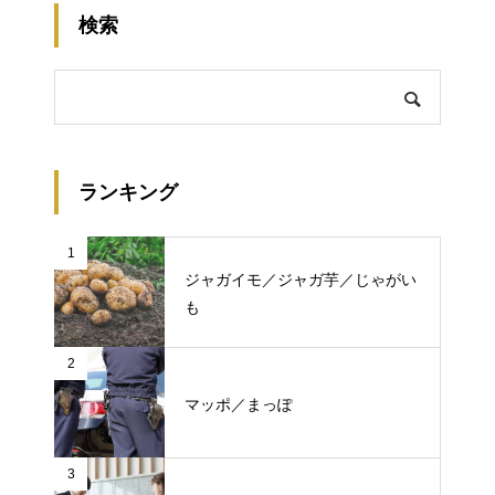
検索
ランキング
1
ジャガイモ／ジャガ芋／じゃがい
も
2
マッポ／まっぽ
3