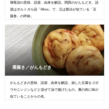
飛竜頭の意味、語源、由来を解説。関西のがんもどき。語
源はポルトガル語「filhos」で、元は製法が似ている「豆
腐巻」の呼称。
雁擬き／がんもどき
がんもどきの意味、語源、由来を解説。崩した豆腐をゴボ
ウやニンジンなどと混ぜて油で揚げたもの。雁の肉に味が
似ていることからの名。