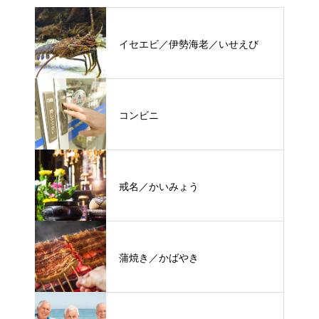
イセエビ／伊勢海老／いせえび
コンビニ
戒名／かいみょう
蒲焼き／かばやき