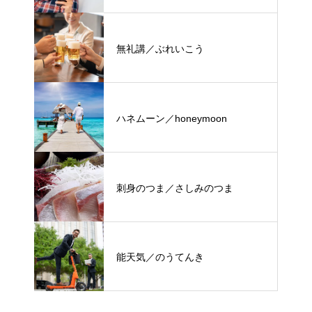
無礼講／ぶれいこう
ハネムーン／honeymoon
刺身のつま／さしみのつま
能天気／のうてんき