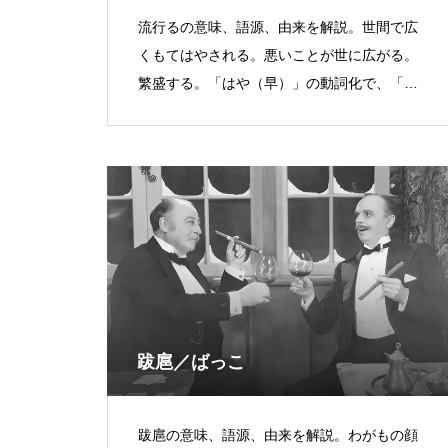
流行るの意味、語源、由来を解説。世間で広
くもてはやされる。悪いことが世に広がる。
繁盛する。「はや（早）」の動詞化で、「逸
る」と同源。
跋扈／ばっこ
跋扈の意味、語源、由来を解説。わがもの顔