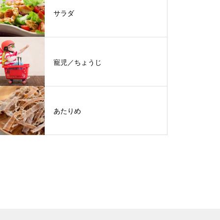
サラダ
寵児／ちょうじ
あたりめ