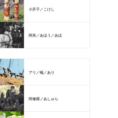
小芥子／こけし
阿呆／あほう／あほ
アリ／蟻／あり
阿修羅／あしゅら