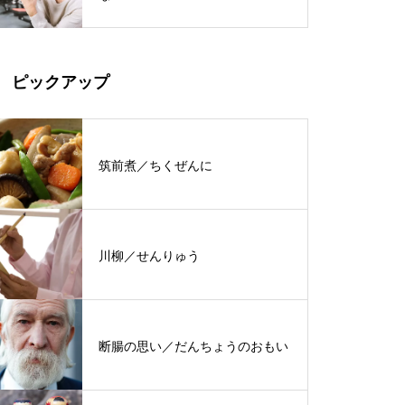
ピックアップ
筑前煮／ちくぜんに
川柳／せんりゅう
断腸の思い／だんちょうのおもい