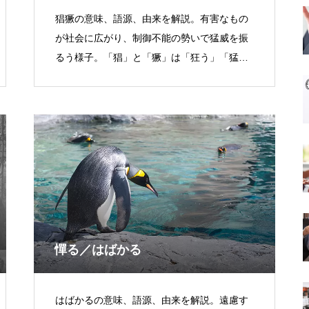
猖獗の意味、語源、由来を解説。有害なもの
が社会に広がり、制御不能の勢いで猛威を振
るう様子。「猖」と「獗」は「狂う」「猛
る」の意。
憚る／はばかる
はばかるの意味、語源、由来を解説。遠慮す