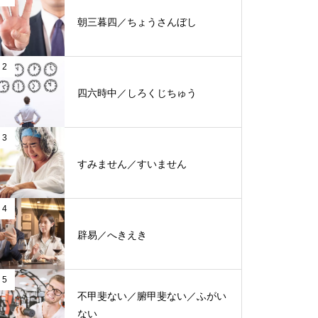
朝三暮四／ちょうさんぼし
2
四六時中／しろくじちゅう
3
すみません／すいません
4
辟易／へきえき
5
不甲斐ない／腑甲斐ない／ふがい
ない