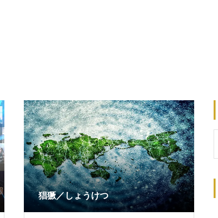
猖獗／しょうけつ