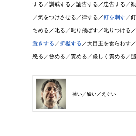
する／訓戒する／諭告する／忠告する／
／気をつけさせる／律する／
釘を刺す
／
ちめる／叱る／叱り飛ばす／叱りつける
置きする
／
折檻する
／大目玉を食らわす
怒る／咎める／責める／厳しく責める／
蘞い／醶い／えぐい