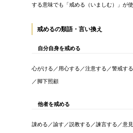
する意味でも「戒める（いましむ）」が
戒めるの類語・言い換え
自分自身を戒める
心がける／用心する／注意する／警戒す
／脚下照顧
他者を戒める
諌める／諭す／説教する／諫言する／意