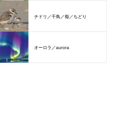
チドリ／千鳥／鵆／ちどり
オーロラ／aurora