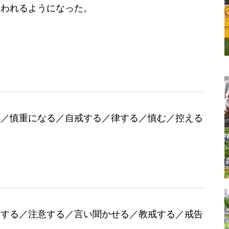
使われるようになった。
る／慎重になる／自戒する／律する／慎む／控える
見する／注意する／言い聞かせる／教戒する／戒告