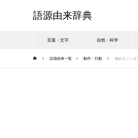
語源由来辞典
言葉・文字
自然・科学
語源由来一覧
動作・行動
戒める／いま