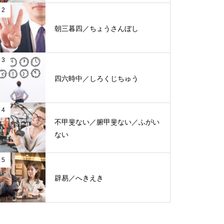
2
朝三暮四／ちょうさんぼし
3
四六時中／しろくじちゅう
4
不甲斐ない／腑甲斐ない／ふがい
ない
5
辟易／へきえき