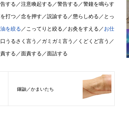
勧告する／注意喚起する／警告する／警鐘を鳴らす
釘を打つ／念を押す／説諭する／懲らしめる／とっ
／
油を絞る
／こってりと絞る／お灸をすえる／
お仕
／口うるさく言う／ガミガミ言う／くどくど言う／
譴責する／面責する／面詰する
鎌鼬／かまいたち