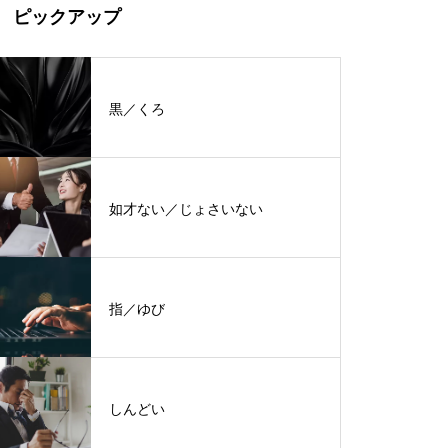
ピックアップ
黒／くろ
如才ない／じょさいない
指／ゆび
しんどい