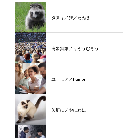
タヌキ／狸／たぬき
有象無象／うぞうむぞう
ユーモア／humor
矢庭に／やにわに