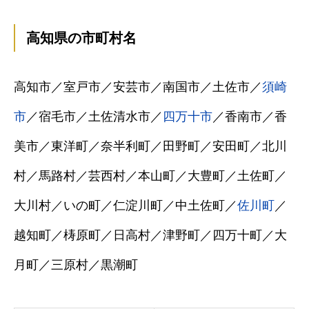
高知県の市町村名
高知市／室戸市／安芸市／南国市／土佐市／
須崎
市
／宿毛市／土佐清水市／
四万十市
／香南市／香
美市／東洋町／奈半利町／田野町／安田町／北川
村／馬路村／芸西村／本山町／大豊町／土佐町／
大川村／いの町／仁淀川町／中土佐町／
佐川町
／
越知町／梼原町／日高村／津野町／四万十町／大
月町／三原村／黒潮町