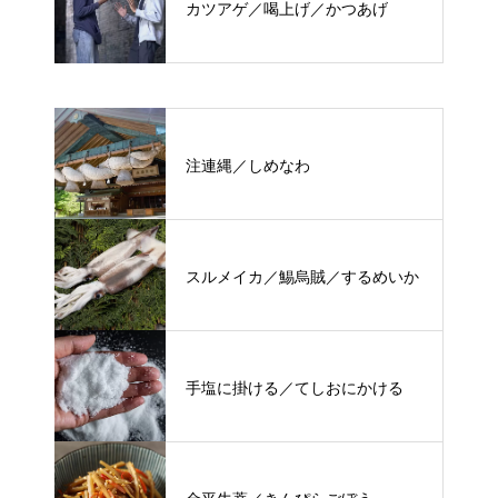
カツアゲ／喝上げ／かつあげ
注連縄／しめなわ
スルメイカ／鯣烏賊／するめいか
手塩に掛ける／てしおにかける