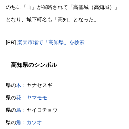
のちに「山」が省略されて「高智城（高知城）」
となり、城下町名も「高知」となった。
[PR]
楽天市場で「高知県」を検索
高知県のシンボル
県の
木
：ヤナセスギ
県の
花
：
ヤマモモ
県の
鳥
：ヤイロチョウ
県の
魚
：
カツオ