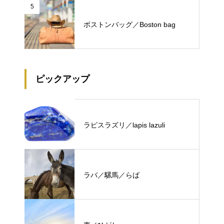
5
ボストンバッグ／Boston bag
ピックアップ
ラピスラズリ／lapis lazuli
ラバ／騾馬／らば