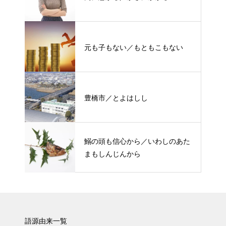
元も子もない／もともこもない
豊橋市／とよはしし
鰯の頭も信心から／いわしのあた
まもしんじんから
語源由来一覧