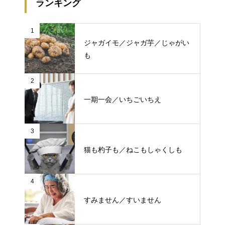
ランキング
1
ジャガイモ／ジャガ芋／じゃがい
も
2
一期一会／いちごいちえ
3
猫も杓子も／ねこもしゃくしも
4
すみません／すいません