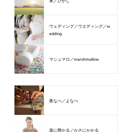
東／ひがし
ウェディング／ウエディング／w
edding
マシュマロ／marshmallow
夜なべ／よなべ
嵩に懸かる／かさにかかる