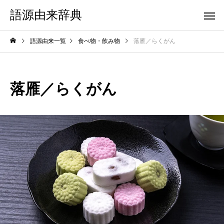
語源由来辞典
語源由来一覧
食べ物・飲み物
落雁／らくがん
落雁／らくがん