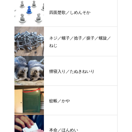
四面楚歌／しめんそか
ネジ／螺子／捻子／捩子／螺旋／
ねじ
狸寝入り／たぬきねいり
蚊帳／かや
本命／ほんめい