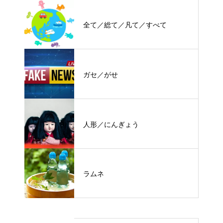
全て／総て／凡て／すべて
ガセ／がせ
人形／にんぎょう
ラムネ