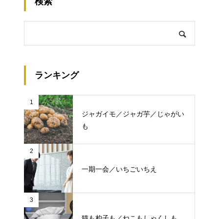
検索
ランキング
1
ジャガイモ／ジャガ芋／じゃがい
も
2
一期一会／いちごいちえ
3
猫も杓子も／ねこもしゃくしも