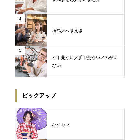
4
辟易／へきえき
5
不甲斐ない／腑甲斐ない／ふがい
ない
ピックアップ
ハイカラ