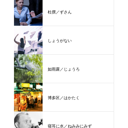
杜撰／ずさん
しょうがない
如雨露／じょうろ
博多区／はかたく
寝耳に水／ねみみにみず