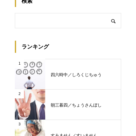
検索
ランキング
1
四六時中／しろくじちゅう
2
朝三暮四／ちょうさんぼし
3
すみません／すいません