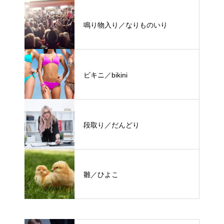
鳴り物入り／なりものいり
ビキニ／bikini
段取り／だんどり
雛／ひよこ