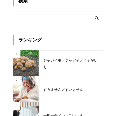
検索
ランキング
1
ジャガイモ／ジャガ芋／じゃがい
も
2
すみません／すいません
3
一期一会／いちごいちえ