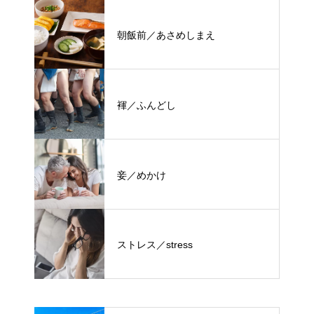
朝飯前／あさめしまえ
褌／ふんどし
妾／めかけ
ストレス／stress