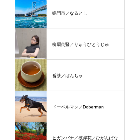
鳴門市／なるとし
柳眉倒豎／りゅうびとうじゅ
番茶／ばんちゃ
ドーベルマン／Doberman
ヒガンバナ／彼岸花／ひがんばな