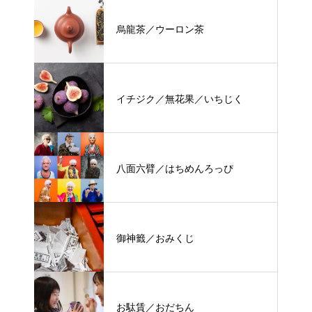
烏龍茶／ウーロン茶
イチジク／無花果／いちじく
八面六臂／はちめんろっぴ
御神籤／おみくじ
お駄賃／おだちん