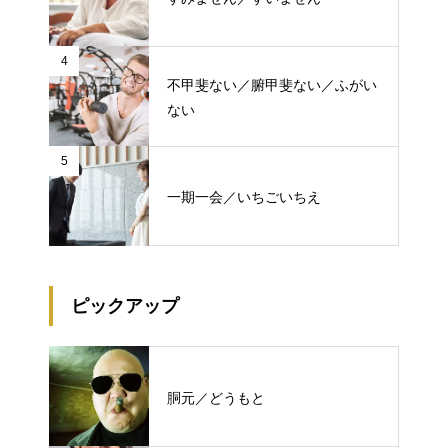
4
不甲斐ない／腑甲斐ない／ふがい
ない
5
一期一会／いちごいちえ
ピックアップ
胴元／どうもと