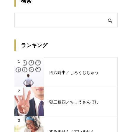
検索
ランキング
1
四六時中／しろくじちゅう
2
朝三暮四／ちょうさんぼし
3
すみません／すいません