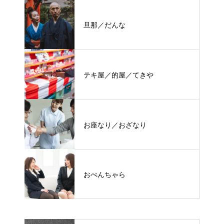
旦那／だんな
テキ屋／的屋／てきや
お座なり／おざなり
おべんちゃら