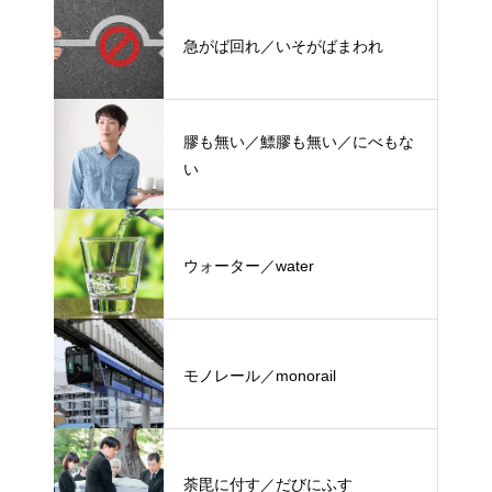
急がば回れ／いそがばまわれ
膠も無い／鰾膠も無い／にべもな
い
ウォーター／water
モノレール／monorail
荼毘に付す／だびにふす