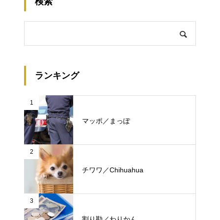
検索
ランキング
1
マッポ／まっぽ
2
チワワ／Chihuahua
3
割り勘／わりかん