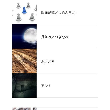
四面楚歌／しめんそか
月並み／つきなみ
泥／どろ
アジト