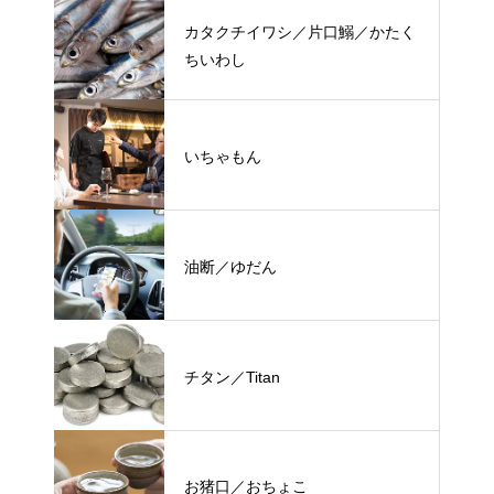
カタクチイワシ／片口鰯／かたく
ちいわし
いちゃもん
油断／ゆだん
チタン／Titan
お猪口／おちょこ