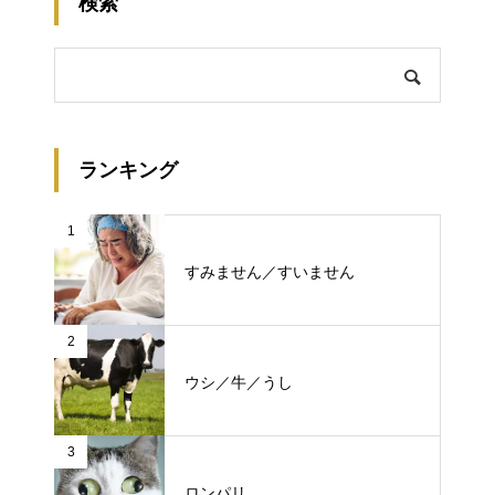
検索
ランキング
1
すみません／すいません
2
ウシ／牛／うし
3
ロンパリ