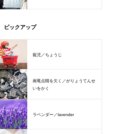
ピックアップ
寵児／ちょうじ
画竜点睛を欠く／がりょうてんせ
いをかく
ラベンダー／lavender