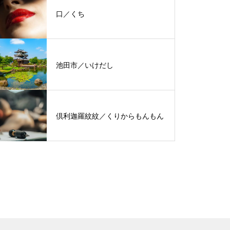
口／くち
池田市／いけだし
倶利迦羅紋紋／くりからもんもん