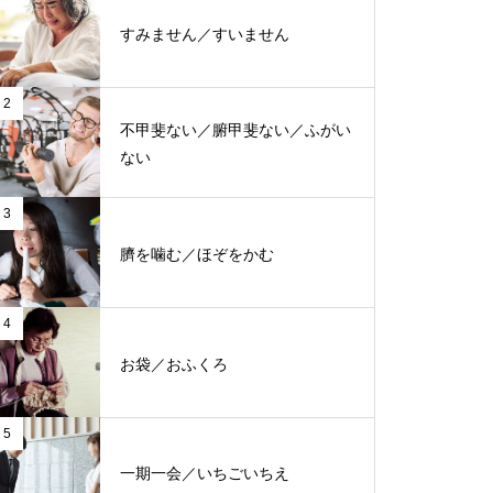
すみません／すいません
2
不甲斐ない／腑甲斐ない／ふがい
ない
3
臍を噛む／ほぞをかむ
4
お袋／おふくろ
5
一期一会／いちごいちえ