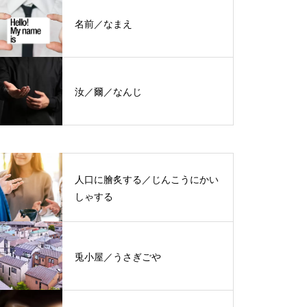
名前／なまえ
汝／爾／なんじ
人口に膾炙する／じんこうにかい
しゃする
兎小屋／うさぎごや