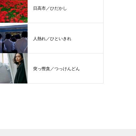
日高市／ひだかし
人熱れ／ひといきれ
突っ慳貪／つっけんどん