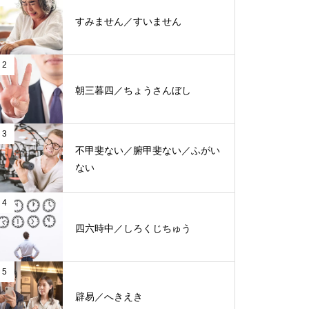
すみません／すいません
2
朝三暮四／ちょうさんぼし
3
不甲斐ない／腑甲斐ない／ふがい
ない
4
四六時中／しろくじちゅう
5
辟易／へきえき