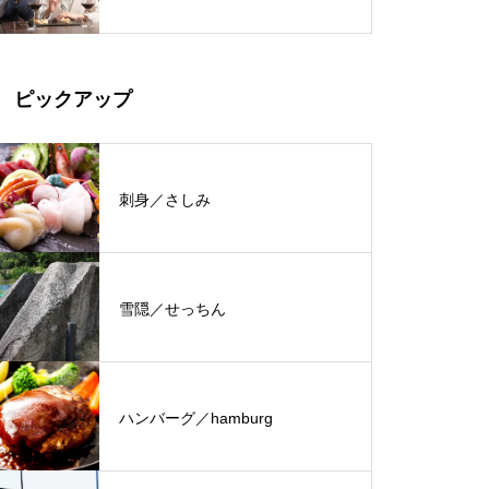
ピックアップ
刺身／さしみ
雪隠／せっちん
ハンバーグ／hamburg