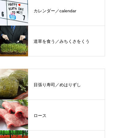
カレンダー／calendar
道草を食う／みちくさをくう
目張り寿司／めはりずし
ロース