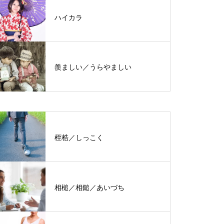
ハイカラ
羨ましい／うらやましい
桎梏／しっこく
相槌／相鎚／あいづち