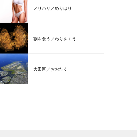
メリハリ／めりはり
割を食う／わりをくう
大田区／おおたく