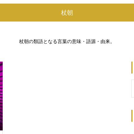
杖朝
杖朝の類語となる言葉の意味・語源・由来。