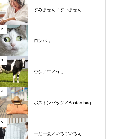
すみません／すいません
2
ロンパリ
3
ウシ／牛／うし
4
ボストンバッグ／Boston bag
5
一期一会／いちごいちえ