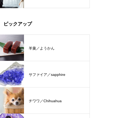
ピックアップ
羊羹／ようかん
サファイア／sapphire
チワワ／Chihuahua