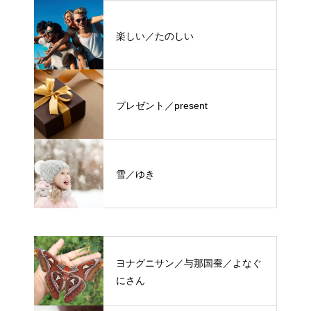
楽しい／たのしい
プレゼント／present
雪／ゆき
ヨナグニサン／与那国蚕／よなぐ
にさん