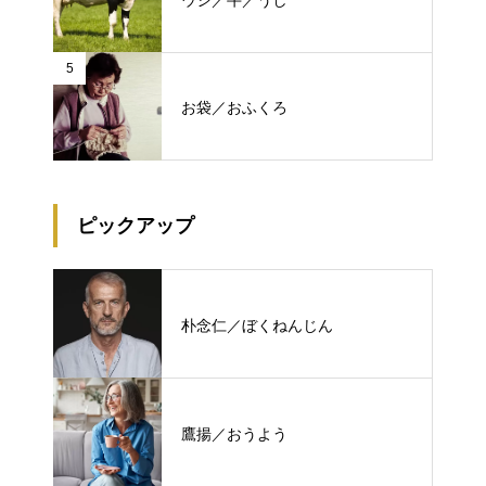
5
お袋／おふくろ
ピックアップ
朴念仁／ぼくねんじん
鷹揚／おうよう