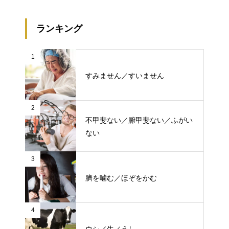
ランキング
1
すみません／すいません
2
不甲斐ない／腑甲斐ない／ふがい
ない
3
臍を噛む／ほぞをかむ
4
ウシ／牛／うし