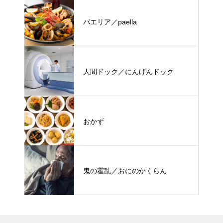
パエリア／paella
人間ドック／にんげんドック
おかず
鬼の霍乱／おにのかくらん