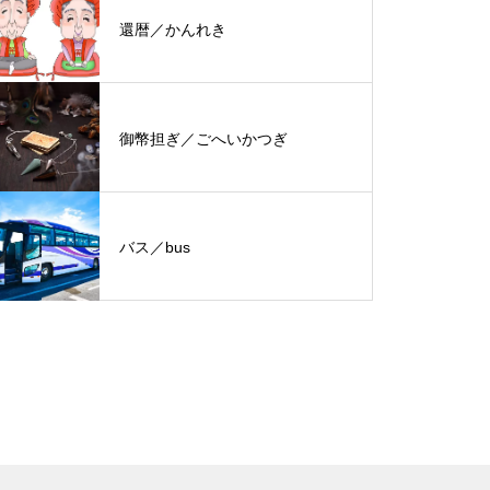
還暦／かんれき
御幣担ぎ／ごへいかつぎ
バス／bus