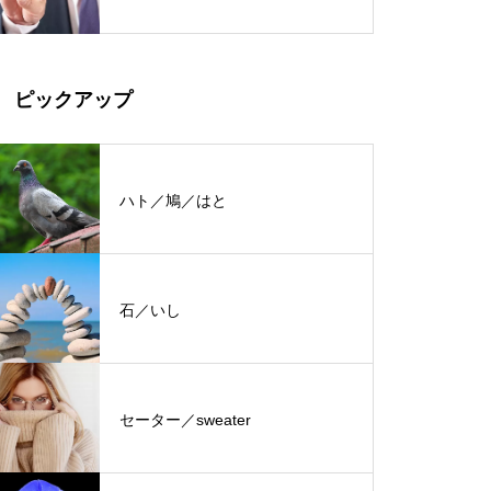
ピックアップ
ハト／鳩／はと
石／いし
セーター／sweater