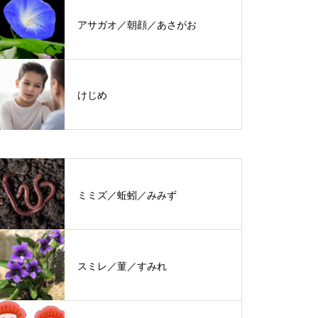
アサガオ／朝顔／あさがお
けじめ
ミミズ／蚯蚓／みみず
スミレ／菫／すみれ