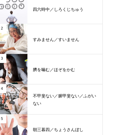
四六時中／しろくじちゅう
2
すみません／すいません
3
臍を噛む／ほぞをかむ
4
不甲斐ない／腑甲斐ない／ふがい
ない
5
朝三暮四／ちょうさんぼし