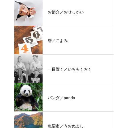
お節介／おせっかい
暦／こよみ
一目置く／いちもくおく
パンダ／panda
魚沼市／うおぬまし