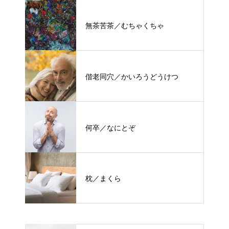
無茶苦茶／むちゃくちゃ
偕老同穴／かいろうどうけつ
何卒／なにとぞ
枕／まくら