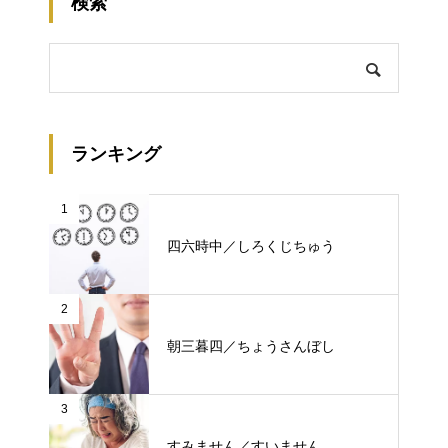
検索
ランキング
1
四六時中／しろくじちゅう
2
朝三暮四／ちょうさんぼし
3
すみません／すいません