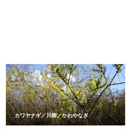
カワヤナギ／川柳／かわやなぎ