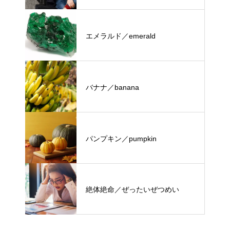
エメラルド／emerald
バナナ／banana
パンプキン／pumpkin
絶体絶命／ぜったいぜつめい