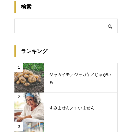
検索
ランキング
1
ジャガイモ／ジャガ芋／じゃがい
も
2
すみません／すいません
3