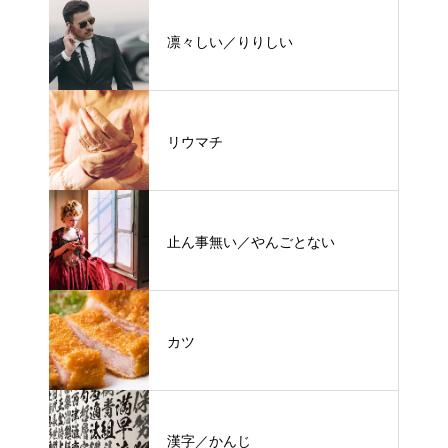
凛々しい／りりしい
リウマチ
止ん事無い／やんごとない
カツ
漢字／かんじ