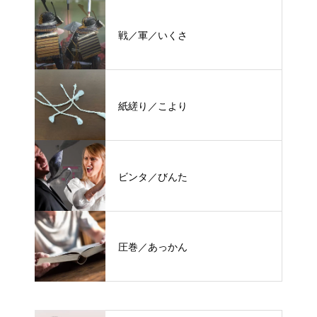
戦／軍／いくさ
紙縒り／こより
ビンタ／びんた
圧巻／あっかん