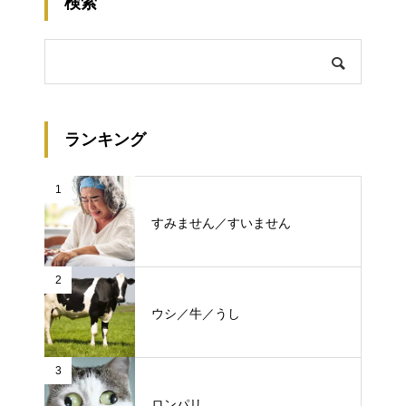
検索
ランキング
1
すみません／すいません
2
ウシ／牛／うし
3
ロンパリ