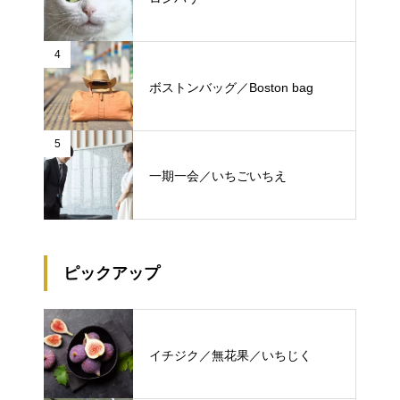
4
ボストンバッグ／Boston bag
5
一期一会／いちごいちえ
ピックアップ
イチジク／無花果／いちじく