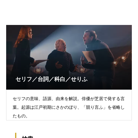
セリフ／台詞／科白／せりふ
セリフの意味、語源、由来を解説。俳優が芝居で発する言
葉。起源は江戸初期にさかのぼり、「競り言ふ」を省略し
たもの。