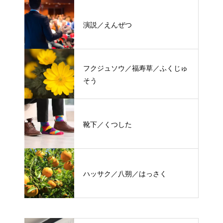
演説／えんぜつ
フクジュソウ／福寿草／ふくじゅ
そう
靴下／くつした
ハッサク／八朔／はっさく