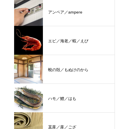
アンペア／ampere
エビ／海老／蝦／えび
蛻の殻／もぬけのから
ハモ／鱧／はも
茣蓙／蓙／ござ