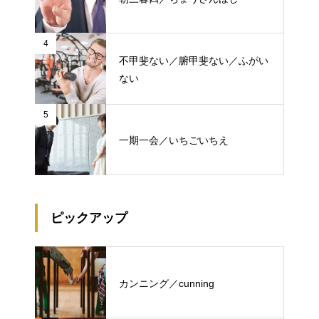
4
不甲斐ない／腑甲斐ない／ふがい
ない
5
一期一会／いちごいちえ
ピックアップ
カンニング／cunning