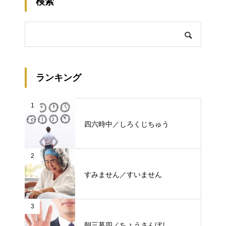
検索
ランキング
1
四六時中／しろくじちゅう
2
すみません／すいません
3
朝三暮四／ちょうさんぼし