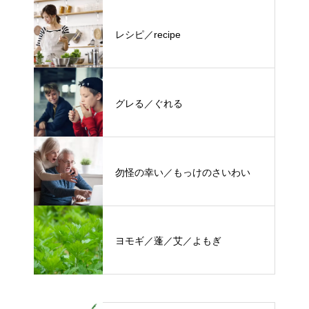
レシピ／recipe
グレる／ぐれる
勿怪の幸い／もっけのさいわい
ヨモギ／蓬／艾／よもぎ