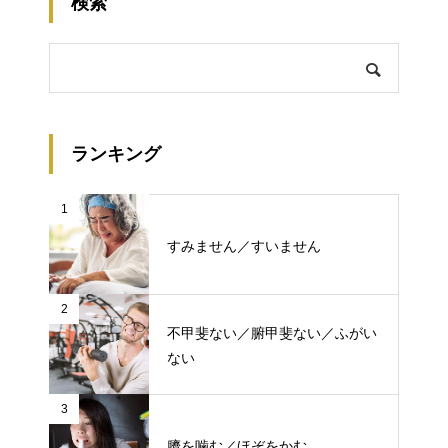
検索
ランキング
1
すみません／すいません
2
不甲斐ない／腑甲斐ない／ふがい
ない
3
臍を噛む／ほぞをかむ