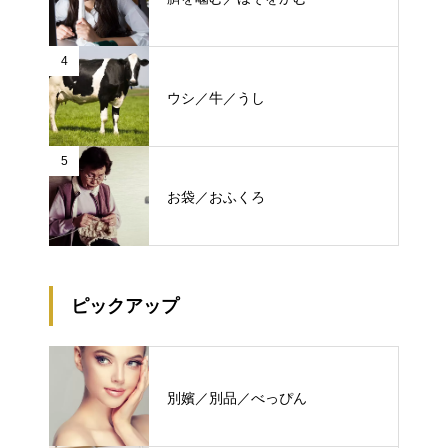
4
ウシ／牛／うし
5
お袋／おふくろ
ピックアップ
別嬪／別品／べっぴん