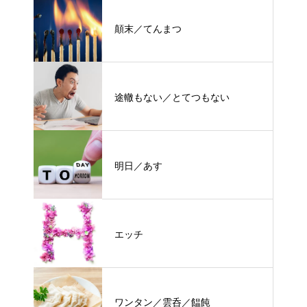
顛末／てんまつ
途轍もない／とてつもない
明日／あす
エッチ
ワンタン／雲呑／饂飩