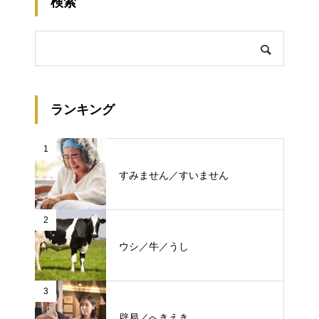
検索
ランキング
1
すみません／すいません
2
ウシ／牛／うし
3
辟易／へきえき