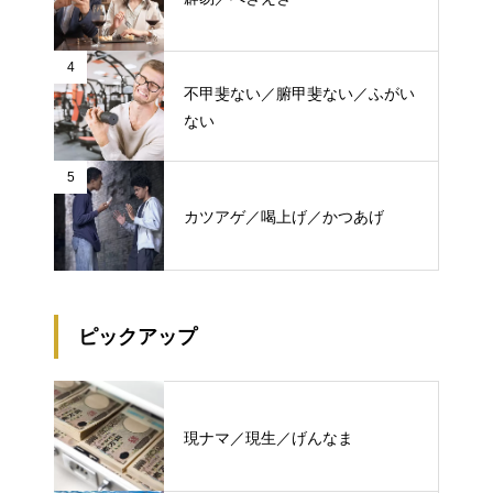
4
不甲斐ない／腑甲斐ない／ふがい
ない
5
カツアゲ／喝上げ／かつあげ
ピックアップ
現ナマ／現生／げんなま