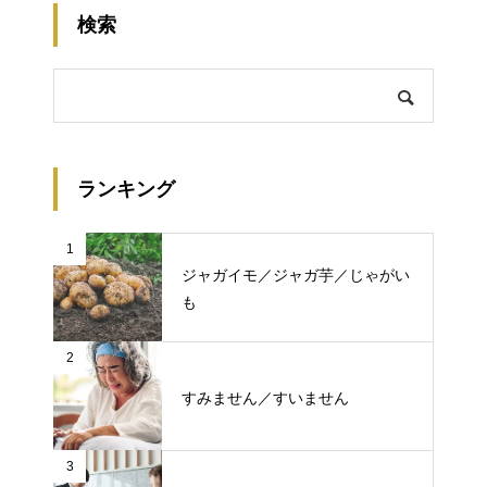
検索
ランキング
1
ジャガイモ／ジャガ芋／じゃがい
も
2
すみません／すいません
3