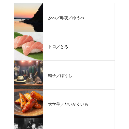
夕べ／昨夜／ゆうべ
トロ／とろ
帽子／ぼうし
大学芋／だいがくいも