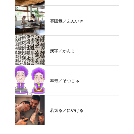
雰囲気／ふんいき
漢字／かんじ
卒寿／そつじゅ
若気る／にやける