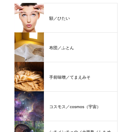
額／ひたい
布団／ふとん
手前味噌／てまえみそ
コスモス／cosmos（宇宙）