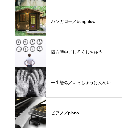
バンガロー／bungalow
四六時中／しろくじちゅう
一生懸命／いっしょうけんめい
ピアノ／piano