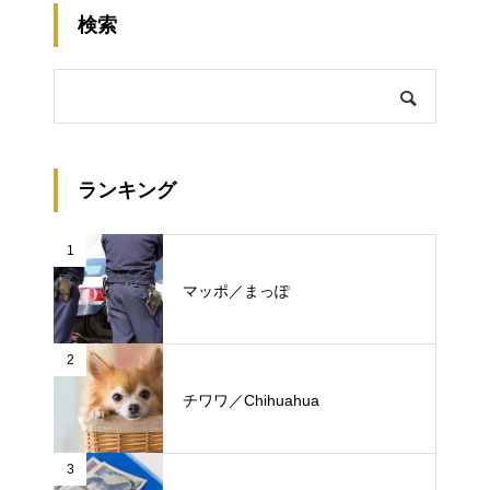
検索
ランキング
1
マッポ／まっぽ
2
チワワ／Chihuahua
3