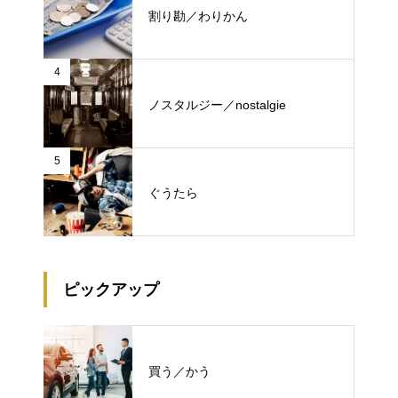
割り勘／わりかん
4
ノスタルジー／nostalgie
5
ぐうたら
ピックアップ
買う／かう