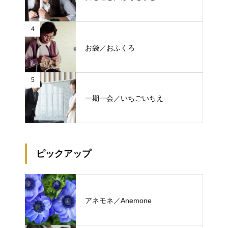
4
お袋／おふくろ
5
一期一会／いちごいちえ
ピックアップ
アネモネ／Anemone