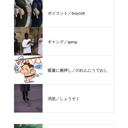
ボイコット／boycott
ギャング／gang
暖簾に腕押し／のれんにうでおし
消息／しょうそく