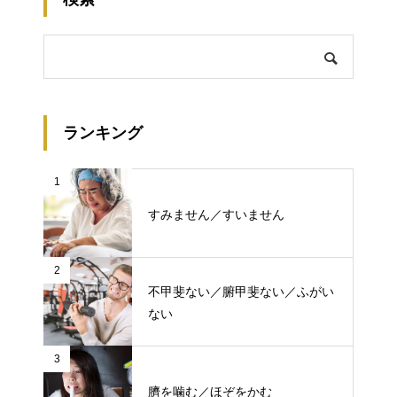
ランキング
1
すみません／すいません
2
不甲斐ない／腑甲斐ない／ふがい
ない
3
臍を噛む／ほぞをかむ