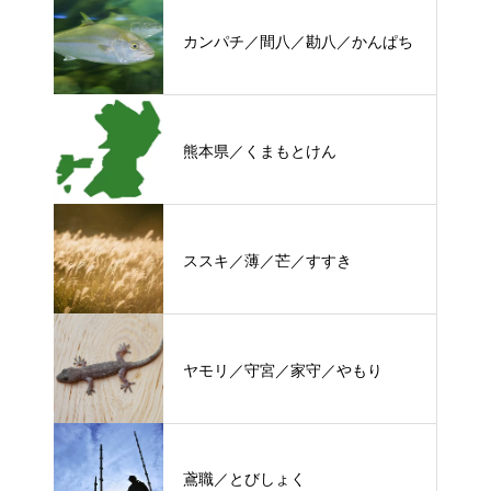
カンパチ／間八／勘八／かんぱち
熊本県／くまもとけん
ススキ／薄／芒／すすき
ヤモリ／守宮／家守／やもり
鳶職／とびしょく