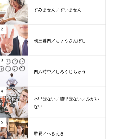
すみません／すいません
2
朝三暮四／ちょうさんぼし
3
四六時中／しろくじちゅう
4
不甲斐ない／腑甲斐ない／ふがい
ない
5
辟易／へきえき