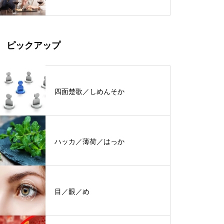
ピックアップ
四面楚歌／しめんそか
ハッカ／薄荷／はっか
目／眼／め