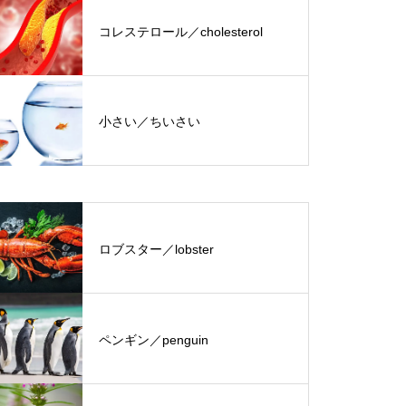
コレステロール／cholesterol
小さい／ちいさい
ロブスター／lobster
ペンギン／penguin