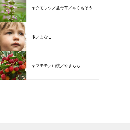
ヤクモソウ／益母草／やくもそう
眼／まなこ
ヤマモモ／山桃／やまもも