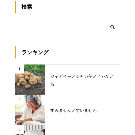
検索
ランキング
1
ジャガイモ／ジャガ芋／じゃがい
も
2
すみません／すいません
3