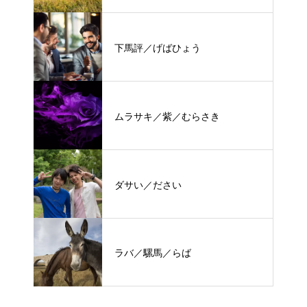
下馬評／げばひょう
ムラサキ／紫／むらさき
ダサい／ださい
ラバ／騾馬／らば