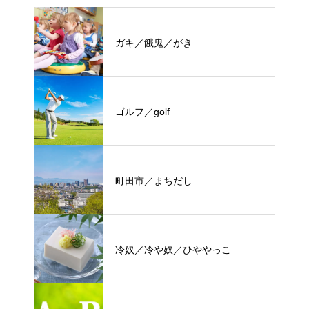
ガキ／餓鬼／がき
ゴルフ／golf
町田市／まちだし
冷奴／冷や奴／ひややっこ