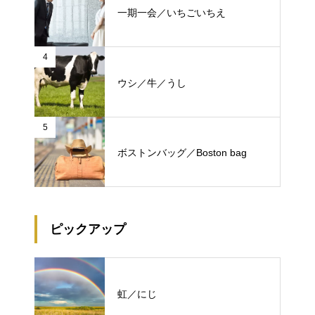
一期一会／いちごいちえ
4
ウシ／牛／うし
5
ボストンバッグ／Boston bag
ピックアップ
虹／にじ